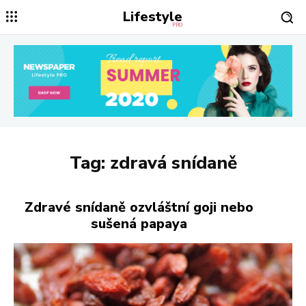
Lifestyle
PRO
Tag:
zdravá snídaně
Zdravé snídaně ozvláštní goji nebo
sušená papaya