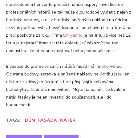
dlouhodobém horizontu přináší finanční úspory. Investice do
profesionálních nátěrů se tak může dlouhodobě vyplatit, nejen z
hlediska ochrany, ale i z hlediska snížených nákladů na údržbu.
Je však potřeba vybrat osvědčenou a spolehlivou firmu, která na
práci poskytne záruku. Firma
Umyjemto
je na trhu již více než 12
let a je nejstarší firmou v této oblasti, její zákazníci se tak
nemusí bát, že přestane existovat nebo jednoduše zmizí.
Investice do profesionálních nátěrů fasád má mnoho výhod.
Ochrana budovy, estetika a snížené náklady na údržbu jsou jen
některé z klíčových faktorů, které přispívají k celkovému
blahobytu a hodnotě nemovitosti. Mějte na paměti, že kvalitní
nátěr fasády je nejen investicí do současnosti, ale i do
budoucnosti.
TAGS:
DŮM
FASÁDA
NÁTĚR