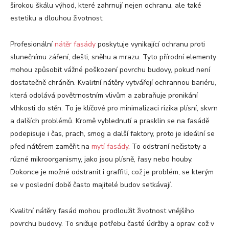
širokou škálu výhod, které zahrnují nejen ochranu, ale také
estetiku a dlouhou životnost.
Profesionální
nátěr fasády
poskytuje vynikající ochranu proti
slunečnímu záření, dešti, sněhu a mrazu. Tyto přírodní elementy
mohou způsobit vážné poškození povrchu budovy, pokud není
dostatečně chráněn. Kvalitní nátěry vytvářejí ochrannou bariéru,
která odolává povětrnostním vlivům a zabraňuje pronikání
vlhkosti do stěn. To je klíčové pro minimalizaci rizika plísní, skvrn
a dalších problémů. Kromě vyblednutí a prasklin se na fasádě
podepisuje i čas, prach, smog a další faktory, proto je ideální se
před nátěrem zaměřit na
mytí fasády
. To odstraní nečistoty a
různé mikroorganismy, jako jsou plísně, řasy nebo houby.
Dokonce je možné odstranit i graffiti, což je problém, se kterým
se v poslední době často majitelé budov setkávají.
Kvalitní nátěry fasád mohou prodloužit životnost vnějšího
povrchu budovy. To snižuje potřebu časté údržby a oprav, což v